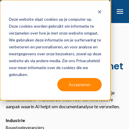
Deze website slaat cookies op je computer op.
Deze cookies worden gebruikt om informatie te
verzamelen over hoe je met onze website omgaat.
Klantverhaal
We gebruiken deze informatie om je surfervaring te
verbeteren en personaliseren, en voor analyse en
Transcarbo vergroot
meetgegevens over onze bezoekers, zowel op deze
website als via andere media. Zie ons Privacybeleid
calculatiecapaciteit met
voor meer informatie over de cookies die we
AI
gebruiken.
Accepteren
Hoe verwerk je meer aanvragen zonder extra druk op je
calculatieteam? Transcarbo kiest voor een innovatieve
aanpak waarin AI helpt om documentanalyse te versnellen.
Industrie
Bouwtoeleveranciers