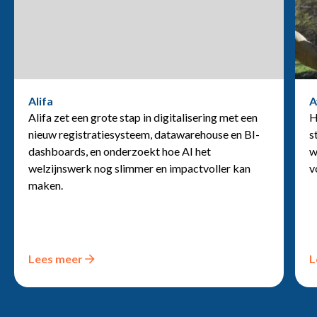
Alifa
A
Alifa zet een grote stap in digitalisering met een
H
nieuw registratiesysteem, datawarehouse en BI-
s
dashboards, en onderzoekt hoe AI het
w
welzijnswerk nog slimmer en impactvoller kan
v
maken.
Lees meer
L