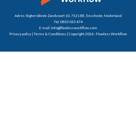
Adres:
Rigtersbleek-Zandvoort 10, 7521 BE, Enschede, Nederland
Tel:
0853 033 474
E-mail:
info@flawlessworkflow.com
Privacy policy
|
Terms & Conditions
| Copyright 2026 - Flawless Workflow