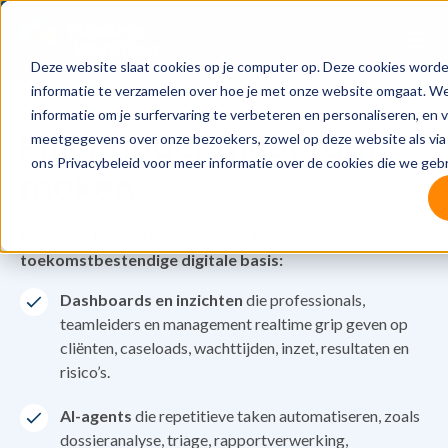
Deze website slaat cookies op je computer op. Deze cookies word
informatie te verzamelen over hoe je met onze website omgaat. W
informatie om je surfervaring te verbeteren en personaliseren, en 
Blijf impact meetbaar
meetgegevens over onze bezoekers, zowel op deze website als via 
ons Privacybeleid voor meer informatie over de cookies die we geb
maken.
Met onze BI- en AI-oplossingen leggen we een
toekomstbestendige digitale basis:
Dashboards en inzichten
die professionals,
teamleiders en management realtime grip geven op
cliënten, caseloads, wachttijden, inzet, resultaten en
risico’s.
AI-agents
die repetitieve taken automatiseren, zoals
dossieranalyse, triage, rapportverwerking,