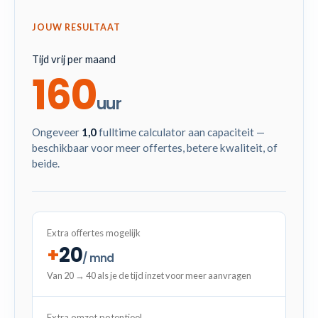
JOUW RESULTAAT
Tijd vrij per maand
160
uur
Ongeveer
1,0
fulltime calculator aan capaciteit —
beschikbaar voor meer offertes, betere kwaliteit, of
beide.
Extra offertes mogelijk
+
20
/ mnd
Van 20 → 40 als je de tijd inzet voor meer aanvragen
Extra omzet potentieel