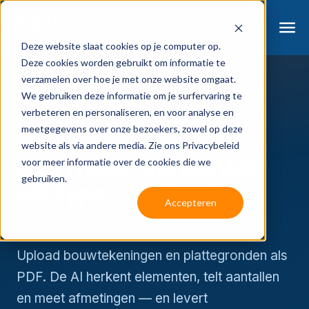
Deze website slaat cookies op je computer op.
Deze cookies worden gebruikt om informatie te
verzamelen over hoe je met onze website omgaat.
We gebruiken deze informatie om je surfervaring te
verbeteren en personaliseren, en voor analyse en
AI TEKENING AGENT · DATA UIT PDF
meetgegevens over onze bezoekers, zowel op deze
website als via andere media. Zie ons Privacybeleid
Elke maat, elk aantal,
voor meer informatie over de cookies die we
gebruiken.
elk type.
Accepteren
Direct uit je tekening.
Upload bouwtekeningen en plattegronden als
PDF. De AI herkent elementen, telt aantallen
en meet afmetingen — en levert