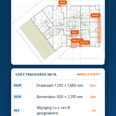
Raam
Gevel
Deur
Revisie
Kozijn
GEËXTRAHEERDE DATA
ANALYSEERT
22×
RAAM
Draairaam 1.230 × 1.480 mm
38×
DEUR
Binnendeur 930 × 2.315 mm
Wijziging t.o.v. rev-B
2×
REV
gesignaleerd