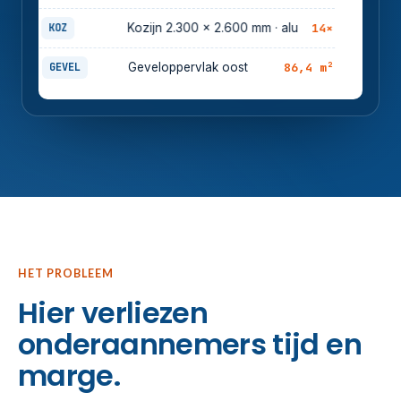
14×
KOZ
Kozijn 2.300 × 2.600 mm · alu
86,4 m²
GEVEL
Geveloppervlak oost
HET PROBLEEM
Hier verliezen
onderaannemers tijd en
marge.