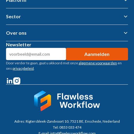
Sector
Flawless Workflow Data & AI Platform
Business Intelligence
AI tools & AI Agents
Over ons
Gemeenten – openbare ruimte
Woningcorporaties
Newsletter
Metaalbewerking
Over ons
Bouwtoeleveranciers
Kennisbank
Machinebouw
Door verder te gaan, gaat u akkoord met onze
algemene voorwaarden
en
Klantverhalen
Installatietechniek
ons
privacybeleid
.
Vacatures
Recruitment
Welzijn
Adres:
Rigtersbleek-Zandvoort 10, 7521 BE, Enschede, Nederland
Tel:
0853 033 474
E-mail:
info@flawlessworkflow.com