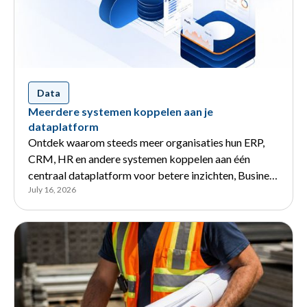
Data
Meerdere systemen koppelen aan je
dataplatform
Ontdek waarom steeds meer organisaties hun ERP,
CRM, HR en andere systemen koppelen aan één
centraal dataplatform voor betere inzichten, Business
July 16, 2026
Intelligence en AI.