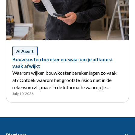
AI Agent
Bouwkosten berekenen: waarom je uitkomst
vaak afwijkt
Waarom wijken bouwkostenberekeningen zo vaak
af? Ontdek waarom het grootste risico niet in de
rekensom zit, maar in de informatie waarop je
July 10, 2026
calculatie is gebaseerd.
Platform