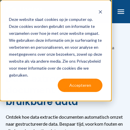
Deze website slaat cookies op je computer op.
Deze cookies worden gebruikt om informatie te
verzamelen over hoe je met onze website omgaat.
We gebruiken deze informatie om je surfervaring te
Blog
verbeteren en personaliseren, en voor analyse en
Data extractie: van document naar bruikbare data
meetgegevens over onze bezoekers, zowel op deze
By
Jelle
website als via andere media. Zie ons Privacybeleid
June 15, 2026
voor meer informatie over de cookies die we
Data extractie: van
gebruiken.
Accepteren
document naar
bruikbare data
Ontdek hoe data extractie documenten automatisch omzet
naar gestructureerde data. Bespaar tijd, voorkom fouten en