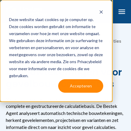
Deze website slaat cookies op je computer op.
Deze cookies worden gebruikt om informatie te
verzamelen over hoe je met onze website omgaat.
We gebruiken deze informatie om je surfervaring te
Blog
AI bouwtekeningen voor gevelbouw calculaties
verbeteren en personaliseren, en voor analyse en
By
Jelle
meetgegevens over onze bezoekers, zowel op deze
May 8, 2026
website als via andere media. Zie ons Privacybeleid
AI bouwtekeningen voor
voor meer informatie over de cookies die we
gebruiken.
gevelbouw calculaties
Accepteren
Van geveltekeningen en bestekdocumenten naar een
complete en gestructureerde calculatiebasis. De Bestek
Agent analyseert automatisch technische bouwtekeningen,
herkent gevelelementen, projecteisen en varianten en zet
informatie direct om naar inzicht voor gevel calculaties.