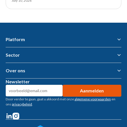
July 10, 2026
calculatie is gebaseerd.
Platform
Sector
Flawless Workflow Data & AI Platform
Business Intelligence
AI tools & AI Agents
Over ons
Gemeenten – openbare ruimte
Woningcorporaties
Newsletter
Metaalbewerking
Over ons
Bouwtoeleveranciers
Kennisbank
Machinebouw
Door verder te gaan, gaat u akkoord met onze
algemene voorwaarden
en
Klantverhalen
Installatietechniek
ons
privacybeleid
.
Vacatures
Recruitment
Welzijn