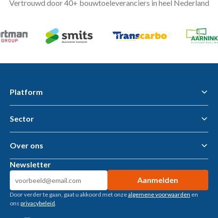
Vertrouwd door 40+ bouwtoeleveranciers in heel Nederland
Platform
Sector
Flawless Workflow Data & AI Platform
Business Intelligence
AI tools & AI Agents
Over ons
Gemeenten – openbare ruimte
Woningcorporaties
Newsletter
Metaalbewerking
Over ons
Bouwtoeleveranciers
Kennisbank
Machinebouw
Door verder te gaan, gaat u akkoord met onze
algemene voorwaarden
en
Klantverhalen
Installatietechniek
ons
privacybeleid
.
Vacatures
Recruitment