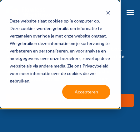
Deze website slaat cookies op je computer op.
Deze cookies worden gebruikt om informatie te
verzamelen over hoe je met onze website omgaat.
We gebruiken deze informatie om je surfervaring te
Controleert automatisch kosten en facturen t.o.v.
verbeteren en personaliseren, en voor analyse en
budget, voorspelt overschrijdingen en berekent de
meetgegevens over onze bezoekers, zowel op deze
impact van vertragingen. Geeft slimme
website als via andere media. Zie ons Privacybeleid
waarschuwingen en genereert automatische
voor meer informatie over de cookies die we
statusupdates voor directie en projectteam.
gebruiken.
Accepteren
Demo aanvragen