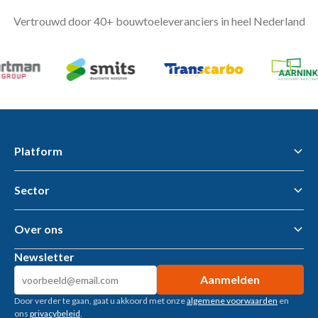
Vertrouwd door 40+ bouwtoeleveranciers in heel Nederland
Platform
Sector
Flawless Workflow Data & AI Platform
Business Intelligence
AI tools & AI Agents
Over ons
Gemeenten – openbare ruimte
Woningcorporaties
Newsletter
Metaalbewerking
Over ons
Bouwtoeleveranciers
Kennisbank
Machinebouw
Door verder te gaan, gaat u akkoord met onze
algemene voorwaarden
en
Klantverhalen
Installatietechniek
ons
privacybeleid
.