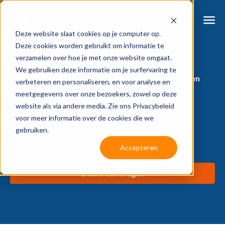
Deze website slaat cookies op je computer op.
Deze cookies worden gebruikt om informatie te
verzamelen over hoe je met onze website omgaat.
We gebruiken deze informatie om je surfervaring te
Automatische analyse van tekenwerk uit systemen
verbeteren en personaliseren, en voor analyse en
zoals Logikal en Revit. Zet maten, materialen en
meetgegevens over onze bezoekers, zowel op deze
aantallen om naar gestructureerde data voor
website als via andere media. Zie ons Privacybeleid
werkvoorbereiding en calculatie. Bespaart tijd,
voor meer informatie over de cookies die we
voorkomt fouten en maakt tekenwerk direct
gebruiken.
bruikbaar.
Accepteren
Demo aanvragen