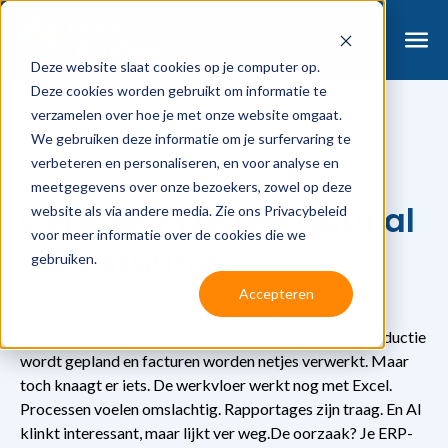
Deze website slaat cookies op je computer op.
Deze cookies worden gebruikt om informatie te
verzamelen over hoe je met onze website omgaat.
We gebruiken deze informatie om je surfervaring te
Blog
Gebruik jij je ERP data al voor sturing?
verbeteren en personaliseren, en voor analyse en
July 2, 2025
meetgegevens over onze bezoekers, zowel op deze
Gebruik jij je ERP data al
website als via andere media. Zie ons Privacybeleid
voor meer informatie over de cookies die we
voor sturing?
gebruiken.
Accepteren
Veel productiebedrijven hebben hun ERP-systeem
inmiddels stevig staan. Orders worden ingevoerd, productie
wordt gepland en facturen worden netjes verwerkt. Maar
toch knaagt er iets. De werkvloer werkt nog met Excel.
Processen voelen omslachtig. Rapportages zijn traag. En AI
klinkt interessant, maar lijkt ver weg.De oorzaak? Je ERP-