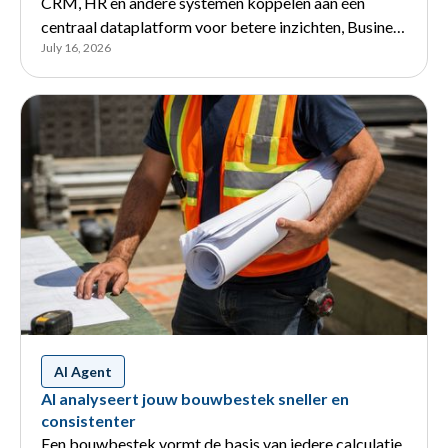
CRM, HR en andere systemen koppelen aan één
centraal dataplatform voor betere inzichten, Business
July 16, 2026
Intelligence en AI.
AI Agent
AI analyseert jouw bouwbestek sneller en
consistenter
Een bouwbestek vormt de basis van iedere calculatie.