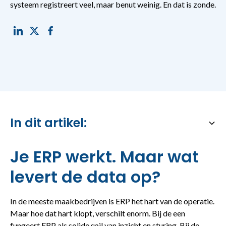
systeem registreert veel, maar benut weinig. En dat is zonde.
In dit artikel:
Heading 2
Je ERP werkt. Maar wat
levert de data op?
In de meeste maakbedrijven is ERP het hart van de operatie.
Maar hoe dat hart klopt, verschilt enorm. Bij de een
fungeert ERP als solide spil van inzicht en sturing. Bij de