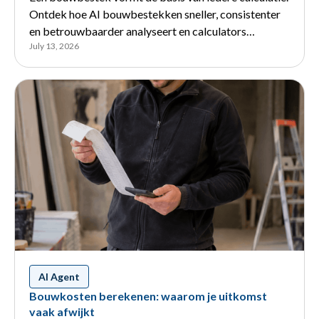
Ontdek hoe AI bouwbestekken sneller, consistenter
en betrouwbaarder analyseert en calculators
July 13, 2026
ondersteunt.
AI Agent
Bouwkosten berekenen: waarom je uitkomst
vaak afwijkt