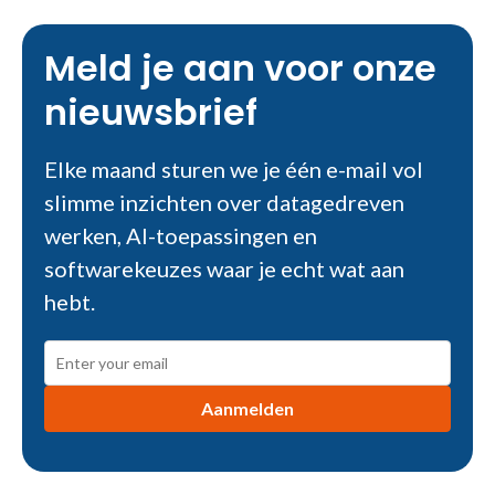
waar data ontbreekt of onbetrouwbaar is
rapportages die niet actueel of volledig zijn
welke koppelingen en integraties ontbreken
data die in verschillende systemen staat
Meld je aan voor onze
welke inzichten nu missen voor sturing
nieuwsbrief
welke AI-use cases direct waarde opleveren
Elke maand sturen we je één e-mail vol
slimme inzichten over datagedreven
werken, AI-toepassingen en
softwarekeuzes waar je echt wat aan
hebt.