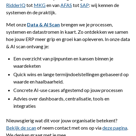
RidderIQ
tot
MKG
en van
AFAS
tot
SAP
: wij kennen de
systemen én de praktijk.
Met onze
Data & AI Scan
brengen we je processen,
systemen en datastromen in kaart. Zo ontdekken we samen
hoe jouw ERP meer grip en groei kan opleveren. In onze data
& AI scan ontvang je:
Een overzicht van pijnpunten en kansen binnen je
waardeketen
Quick wins en lange termijndoelstellingen gebaseerd op
waarde en haalbaarheid.
Concrete AI-use cases afgestemd op jouw processen
Advies over dashboards, centralisatie, tools en
integraties
Nieuwsgierig wat dit voor jouw organisatie betekent?
Bekijk de scan
of neem contact met ons op via
deze pagina
.
We denken graag met je mee.