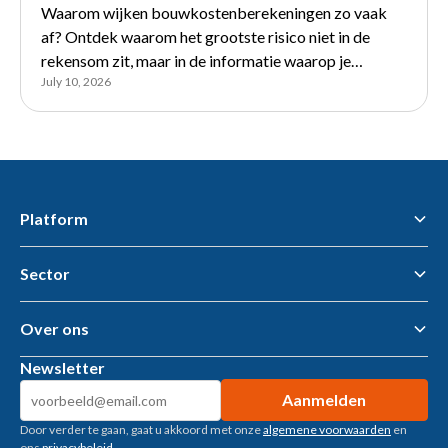
Waarom wijken bouwkostenberekeningen zo vaak
af? Ontdek waarom het grootste risico niet in de
rekensom zit, maar in de informatie waarop je
July 10, 2026
calculatie is gebaseerd.
Platform
Sector
Flawless Workflow Data & AI Platform
Business Intelligence
AI tools & AI Agents
Over ons
Gemeenten – openbare ruimte
Woningcorporaties
Newsletter
Metaalbewerking
Over ons
Bouwtoeleveranciers
Kennisbank
Machinebouw
Door verder te gaan, gaat u akkoord met onze
algemene voorwaarden
en
Klantverhalen
ons
privacybeleid
.