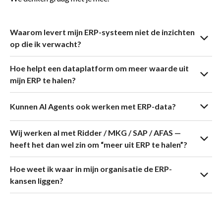
Waarom levert mijn ERP-systeem niet de inzichten
op die ik verwacht?
Hoe helpt een dataplatform om meer waarde uit
mijn ERP te halen?
Kunnen AI Agents ook werken met ERP-data?
realtime dashboards
centrale datahub
operationele sturing
Wij werken al met Ridder / MKG / SAP / AFAS —
koppelt ERP-data aan MES, PLM, CRM en HRM
AI-toepassingen
heeft het dan wel zin om “meer uit ERP te halen”?
schoont, valideert en structureert je data
afwijkingen signaleren (bijv. vertraagde orders of
procesoptimalisatie
maakt gegevens realtime beschikbaar voor dashboards
ontbrekende onderdelen)
Hoe weet ik waar in mijn organisatie de ERP-
vormt de basis voor AI Agents die processen
automatische planningsvoorstellen doen
kansen liggen?
automatiseren
documenten verwerken en matchen met ERP-records
Excel-bestanden naast ERP
routinetaken automatiseren zoals orderchecks of
welke processen nu vastlopen
planners die handmatig schuiven
voorraadvalidaties